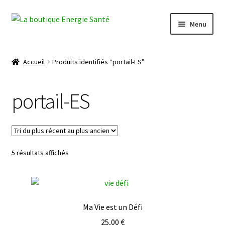
Aller
Aller
Menu
à
au
la
contenu
Ouvrir
Boutique
navigation
le
Accueil
Produits identifiés “portail-ES”
menu
Mon compte
enfant
portail-ES
Panier
Energie-Santé
Trié
5 résultats affichés
du
plus
récent
au
Ma Vie est un Défi
plus
ancien
25,00
€